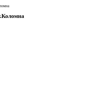
оломна
г.Коломна