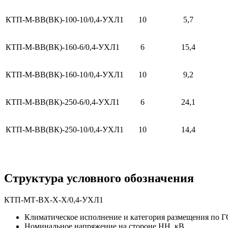
КТП-М-ВВ(ВК)-100-10/0,4-УХЛ1
10
5,7
КТП-М-ВВ(ВК)-160-6/0,4-УХЛ1
6
15,4
КТП-М-ВВ(ВК)-160-10/0,4-УХЛ1
10
9,2
КТП-М-ВВ(ВК)-250-6/0,4-УХЛ1
6
24,1
КТП-М-ВВ(ВК)-250-10/0,4-УХЛ1
10
14,4
Структура условного обозначения
КТП-МТ-ВХ-Х-Х/0,4-УХЛ1
Климатическое исполнение и категория размещения по 
Номинальное напряжение на стороне НН, кВ