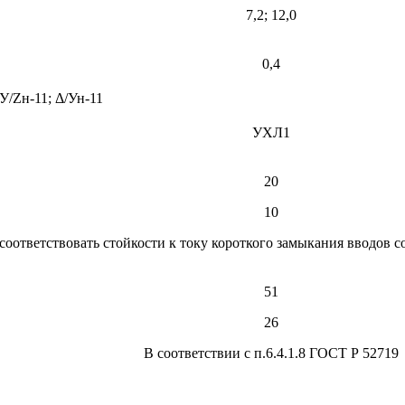
7,2; 12,0
0,4
 У/Zн-11; Δ/Ун-11
УХЛ1
20
10
соответствовать стойкости к току короткого замыкания вводов 
51
26
В соответствии с п.6.4.1.8 ГОСТ Р 52719