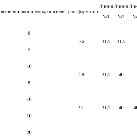
Линия
Линия
Ли
авкой вставки предохрани­теля
Трансфор­матор
№1
№2
№
8
36
31,5
31,5
5
10
58
31,5
40
8
16
91
31,5
40
4
10
20