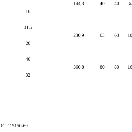
144,3
40
40
6
16
31,5
230,9
63
63
1
20
40
360,8
80
80
1
32
ГОСТ 15150-69