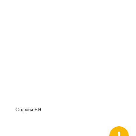
Сторона НН
!