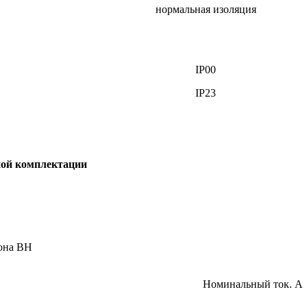
нормальная изоляция
IP00
IP23
ной комплектации
она ВН
Номинальный ток. А