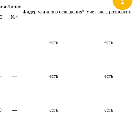
ния
Линия
Фидер уличного освещения*
Учет электро­энергии
3
№4
—
—
есть
есть
—
—
есть
есть
0
—
есть
есть