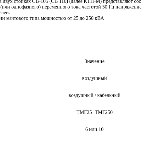
 двух стойках СВ-105 (СВ 110) (далее КТП-М) представляют со
(или однофазного) переменного тока частотой 50 Гц напряжение
елей.
ии мачтового типа мощностью от 25 до 250 кВА
Значение
воздушный
воздушный / кабельный
ТМГ25 -ТМГ250
6 или 10