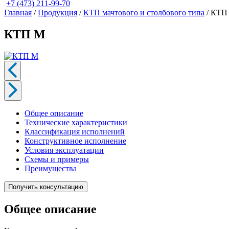
+7 (473) 211-99-70
Главная
/
Продукция
/
КТП мачтового и столбового типа
/
КТП
КТП М
Общее описание
Технические характеристики
Классификация исполнений
Конструктивное исполнение
Условия эксплуатации
Схемы и примеры
Преимущества
Получить консультацию
Общее описание